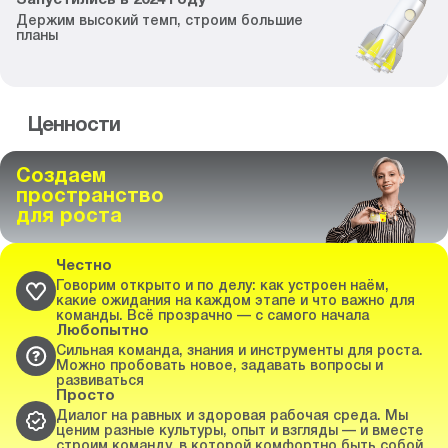
Запустились
в
2024
году
Держим высокий темп,
строим большие
планы
Ценности
Создаем
пространство
для роста
Честно
Говорим открыто и по делу: как устроен наём,
какие ожидания на каждом этапе и что важно для
команды. Всё прозрачно — с самого начала
Любопытно
Сильная команда, знания и инструменты для роста.
Можно пробовать новое, задавать вопросы и
развиваться
Просто
Диалог на равных и здоровая рабочая среда. Мы
ценим разные культуры, опыт и взгляды — и вместе
строим команду, в которой комфортно быть собой